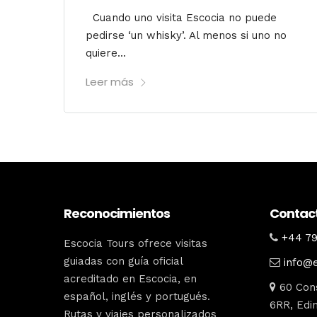
Cuando uno visita Escocia no puede
pedirse ‘un whisky’. Al menos si uno no
quiere...
Leer más
Reconocimientos
Contac
+44 79
Escocia Tours ofrece visitas
guiadas con guía oficial
info@
acreditado en Escocia, en
60 Cons
español, inglés y portugués.
6RR, Edin
Rutas y viajes personalizados