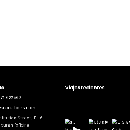
to
Viajes recientes
71 622562
escociatours
escociatours.com
titution Street, EH6
burgh (oficina