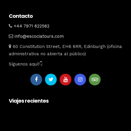
Contacto
+44 7971 622562
info@escociatours.com
60 Constitution Street, EH6 6RR, Edinburgh (oficina
administrativa no abierta al público)
Síguenos aquí!👇
Viajes recientes
escociatours