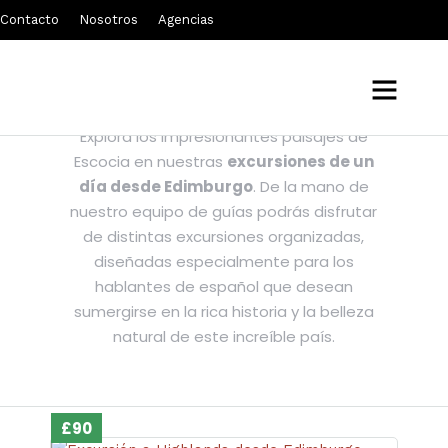
Contacto
Nosotros
Agencias
Excursiones desde Edimburgo
Explora los impresionantes paisajes de
Escocia en nuestras
excursiones de un
día desde Edimburgo
. De la mano de
nuestro equipo de guías podrás disfrutar
de distintas excursiones organizadas,
diseñadas especialmente para los
hablantes de español que desean
sumergirse en la rica historia y la belleza
natural de este increíble país.
£90