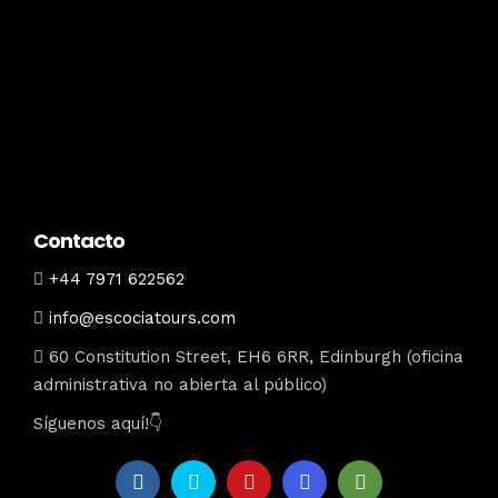
Contacto
+44 7971 622562
info@escociatours.com
60 Constitution Street, EH6 6RR, Edinburgh (oficina
administrativa no abierta al público)
Síguenos aquí!👇