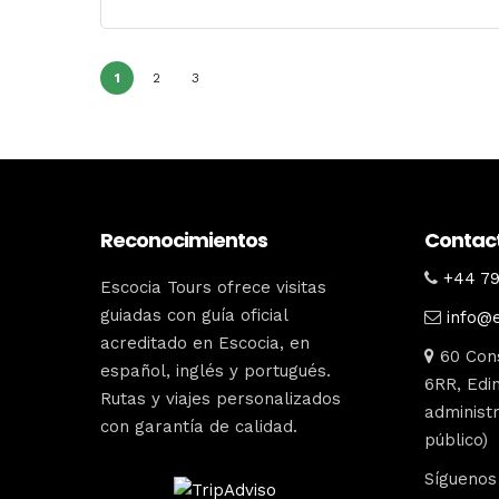
1
2
3
Reconocimientos
Contac
+44 79
Escocia Tours ofrece visitas
guiadas con guía oficial
info@
acreditado en Escocia, en
60 Cons
español, inglés y portugués.
6RR, Edin
Rutas y viajes personalizados
administr
con garantía de calidad.
público)
Síguenos 