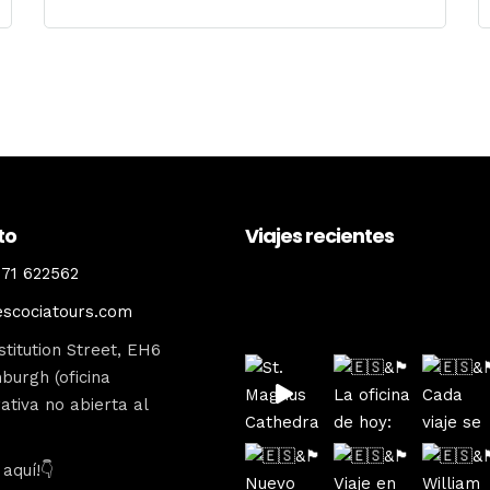
to
Viajes recientes
71 622562
escociatours
escociatours.com
titution Street, EH6
burgh (oficina
ativa no abierta al
aquí!👇