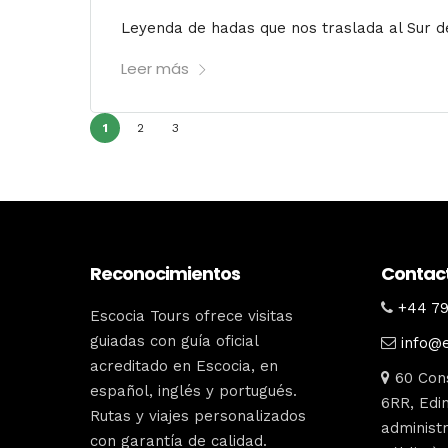
Leyenda de hadas que nos traslada al Sur de 
Leer más
1
2
3
Reconocimientos
Contac
+44 79
Escocia Tours ofrece visitas
guiadas con guía oficial
info@
acreditado en Escocia, en
60 Cons
español, inglés y portugués.
6RR, Edin
Rutas y viajes personalizados
administr
con garantía de calidad.