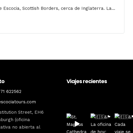
Escocia, Scottish Borders, cerca de Inglaterra. La...
to
Viajes recientes
71 622562
escociatours
escociatours.com
titution Street, EH6
burgh (oficina
ativa no abierta al