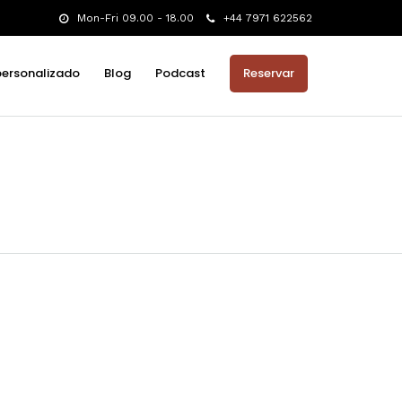
Mon-Fri 09.00 - 18.00
+44 7971 622562
personalizado
Blog
Podcast
Reservar