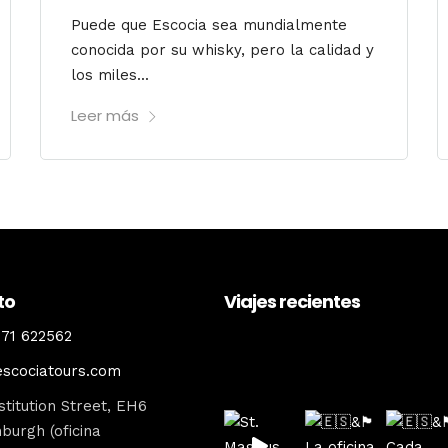
Puede que Escocia sea mundialmente
conocida por su whisky, pero la calidad y
los miles...
Leer más
to
Viajes recientes
71 622562
escociatours
escociatours.com
titution Street, EH6
burgh (oficina