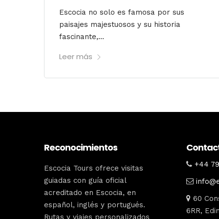
Escocia no solo es famosa por sus
paisajes majestuosos y su historia
fascinante,...
Leer más
Reconocimientos
Contac
+44 79
Escocia Tours ofrece visitas
guiadas con guía oficial
info@
acreditado en Escocia, en
60 Cons
español, inglés y portugués.
6RR, Edin
Rutas y viajes personalizados