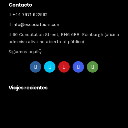
Contacto
+44 7971 622562
info@escociatours.com
60 Constitution Street, EH6 6RR, Edinburgh (oficina
administrativa no abierta al público)
Síguenos aquí!👇
Viajes recientes
escociatours