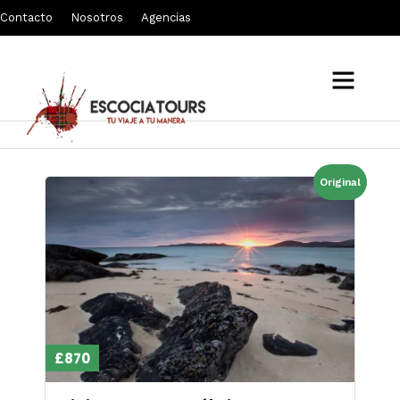
Contacto
Nosotros
Agencias
Callanish
Original
£870