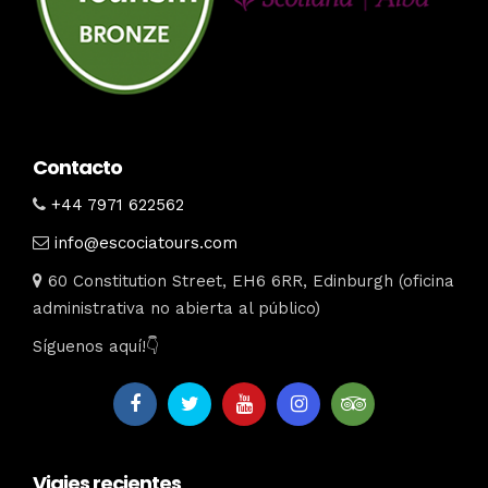
Contacto
+44 7971 622562
info@escociatours.com
60 Constitution Street, EH6 6RR, Edinburgh (oficina
administrativa no abierta al público)
Síguenos aquí!👇
Viajes recientes