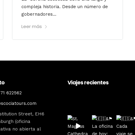
compleja historia. Desde un número de
gobernadores...
Leer más
to
Viajes recientes
71 622562
escociatours
escociatours.com
titution Street, EH6
burgh (oficina
ativa no abierta al