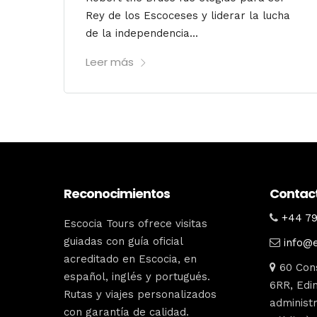
Rey de los Escoceses y liderar la lucha
de la independencia...
Leer más
Reconocimientos
Contac
+44 79
Escocia Tours ofrece visitas
guiadas con guía oficial
info@
acreditado en Escocia, en
60 Cons
español, inglés y portugués.
6RR, Edin
Rutas y viajes personalizados
administr
con garantía de calidad.