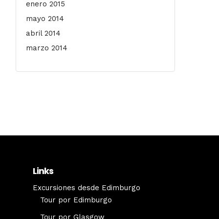
enero 2015
mayo 2014
abril 2014
marzo 2014
Links
Excursiones desde Edimburgo
Tour por Edimburgo
Tour por Glasgow