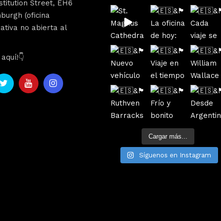
titution Street, EH6
burgh (oficina
ativa no abierta al
aquí!👇
Cargar más...
Síguenos en Instagram