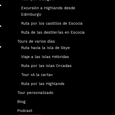
Excursión a Highlands desde
Edimburgo
Ruta por los castillos de Escocia
Ruta de las destilerías en Escocia
Tours de varios días
Ruta hacia la Isla de Skye
Viaje a las Islas Hébridas
Ruta por las Islas Orcadas
Tour «A la carta»
Ruta por las Highlands
Tour personalizado
Blog
Podcast