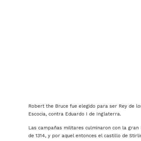
Robert the Bruce fue elegido para ser Rey de lo
Escocia, contra Eduardo I de Inglaterra.
Las campañas militares culminaron con la gran b
de 1314, y por aquel entonces el castillo de Stirl