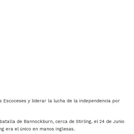
s Escoceses y liderar la lucha de la independencia por
atalla de Bannockburn, cerca de Stirling, el 24 de Junio
ing era el único en manos inglesas.