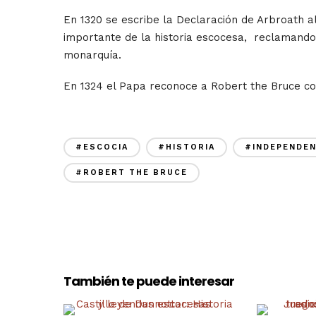
En 1320 se escribe la Declaración de Arbroath
importante de la historia escocesa, reclamando
monarquía.
En 1324 el Papa reconoce a Robert the Bruce co
#ESCOCIA
#HISTORIA
#INDEPENDEN
#ROBERT THE BRUCE
También te puede interesar