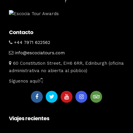
Contacto
+44 7971 622562
info@escociatours.com
60 Constitution Street, EH6 6RR, Edinburgh (oficina
administrativa no abierta al público)
Síguenos aquí!👇
Viajes recientes