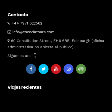
Contacto
+44 7971 622562
info@escociatours.com
60 Constitution Street, EH6 6RR, Edinburgh (oficina
administrativa no abierta al público)
Síguenos aquí!👇
Viajes recientes
escociatours