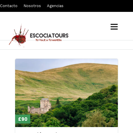
Contacto
Nosotros
Agencias
highlands
£90