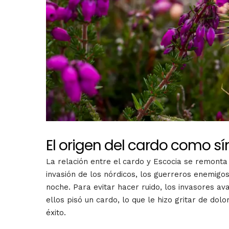
El origen del cardo como s
La relación entre el cardo y Escocia se remont
invasión de los nórdicos, los guerreros enemigo
noche. Para evitar hacer ruido, los invasores a
ellos pisó un cardo, lo que le hizo gritar de do
éxito.