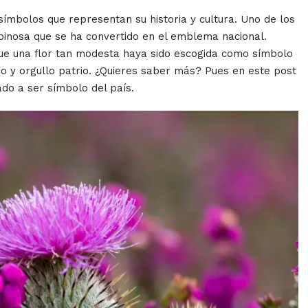
 símbolos que representan su historia y cultura. Uno de los
pinosa que se ha convertido en el emblema nacional.
ue una flor tan modesta haya sido escogida como símbolo
ado y orgullo patrio. ¿Quieres saber más? Pues en este post
do a ser símbolo del país.