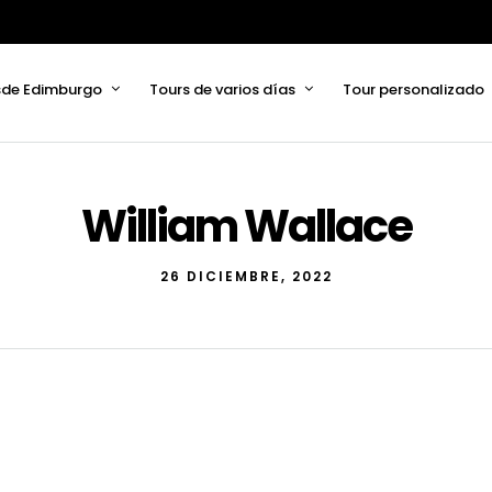
sde Edimburgo
Tours de varios días
Tour personalizado
William Wallace
26 DICIEMBRE, 2022