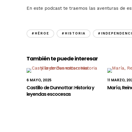
En este podcast te traemos las aventuras de es
#HÉROE
#HISTORIA
#INDEPENDENC
También te puede interesar
6 MAYO, 2025
11 MARZO, 20
Castillo de Dunnottar: Historia y
María, Rein
leyendas escocesas