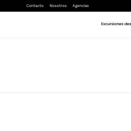
Contacto
Nosotros
Agencias
Excursiones de