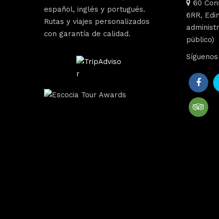
60 Cons
español, inglés y portugués.
6RR, Edin
Rutas y viajes personalizados
administr
con garantía de calidad.
público)
Síguenos 