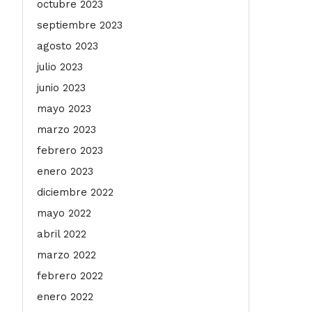
octubre 2023
septiembre 2023
agosto 2023
julio 2023
junio 2023
mayo 2023
marzo 2023
febrero 2023
enero 2023
diciembre 2022
mayo 2022
abril 2022
marzo 2022
febrero 2022
enero 2022