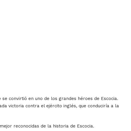
e se convirtió en uno de los grandes héroes de Escocia.
da victoria contra el ejército inglés, que conduciría a la
mejor reconocidas de la historia de Escocia.