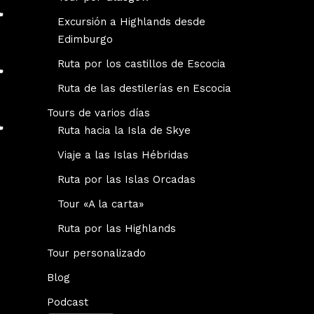
Excursión a Highlands desde
Edimburgo
Ruta por los castillos de Escocia
Ruta de las destilerías en Escocia
Tours de varios días
Ruta hacia la Isla de Skye
Viaje a las Islas Hébridas
Ruta por las Islas Orcadas
Tour «A la carta»
Ruta por las Highlands
Tour personalizado
Blog
Podcast