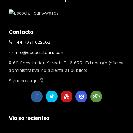
Contacto
+44 7971 622562
info@escociatours.com
60 Constitution Street, EH6 6RR, Edinburgh (oficina
administrativa no abierta al público)
Síguenos aquí!👇
Viajes recientes